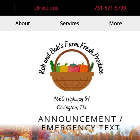
Directions
731-671-5793
About
Services
More
ANNOUNCEMENT /
EMERGENCY TEXT